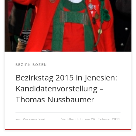
vorzustellen. Den Beginn macht Thomas Nussbaumer
der Schützenkompanie Sarntal. Er ist seit 1997 Mitglied
der SK Sarntal, seit 2011 Zugleutnant und Schießleiter
der Sarner Kompanie und er wurde 2014 erstmals in
den […]
BEZIRK BOZEN
Bezirkstag 2015 in Jenesien:
Kandidatenvorstellung –
Thomas Nussbaumer
von
Pressereferat
Veröffentlicht am
26. Februar 2015