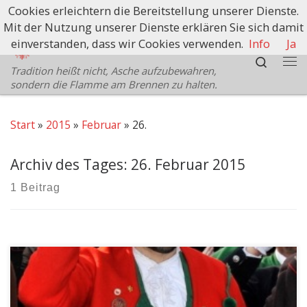
Cookies erleichtern die Bereitstellung unserer Dienste.
Zum Inhalt springen
Mit der Nutzung unserer Dienste erklären Sie sich damit
Schützenbezirk Bozen
einverstanden, dass wir Cookies verwenden.
Info
Ja
Search
Tradition heißt nicht, Asche aufzubewahren,
Me
sondern die Flamme am Brennen zu halten.
Start
»
2015
»
Februar
»
26.
Archiv des Tages:
26. Februar 2015
1 Beitrag
Am 15. März 2015 findet in Jenesien der Bezirkstag mit
Neuwahlen statt. Ab heute beginnen wir, die Kandidaten