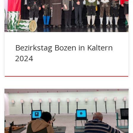
Gottesdienst in der Pfarrkirche statt. Den Gottesdienst
zelebrierten Guardian Pater Reinald Romaner OFM und
Dekan […]
Bezirkstag Bozen in Kaltern
2024
KALTERN – Vergangenen Freitag startete in Kaltern der
Rundenwettkampf des Bezirks Bozen.
Marketenderinnen, Schützen und Jungschützen aus den
Kompanien des Bezirks Bozen haben sich am Freitag in