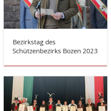
Bürgermeister Stellvertreter der Stadtgemeinde Leifers
Giovanni Seppi.
Bezirkstag des
Schützenbezirks Bozen 2023
Am Sonntag, den 26.02.23 gedachte die
Schützenkompanie Peter Mayr Ritten wieder in
gewohnter Form vor dem Kriegerdenkmal in Lengmoos
der Tiroler Helden Anno 9, der Gefallenen beider