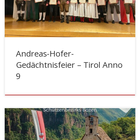
Weltkriege und all jener Personen, welche für die
Freiheit und Unabhängigkeit unserer Heimat ihr Leben
eingesetzt haben. Dieser Gedenkfeier vorausgegangen
war der Einzug […]
Andreas-Hofer-
Gedächtnisfeier – Tirol Anno
9
Programm: 08:00 Uhr – Eintreffen und Aufstellung der
Kompanien und Abordnungen – Parkplatz Galizien
08:40 Uhr – Meldung an den Höchstanwesenden,