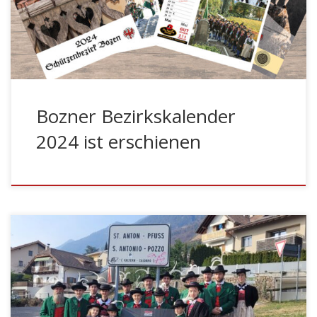
aus allen Schützenkompanien des Bezirkes Bozen. Die
Kalenderfotos wurden heuer von den einzelnen
Kompanien […]
Bozner Bezirkskalender
2024 ist erschienen
Die Ortsnamengebung ist eine zentrale,
identitätsstiftende Angelegenheit, welche die
wechselvolle Geschichte eines Landes vermittelt.
Insbesondere in Zeiten, in denen alle Welt nach