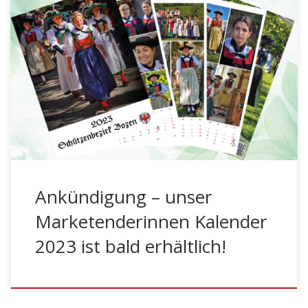
+++ Ankündigung – unser Marketenderinnen Kalender
2023 ist bald bei unseren Kompanien im Schützenbezirk
Bozen… Gepostet von Schützenbezirk Bozen
am Mittwoch, 23. November 2022 +++ Ankündigung –
unser Marketenderinnen Kalender 2023 ist bald bei
unseren Kompanien im Schützenbezirk Bozen erhältlich!
+++ Fotos: Manfred Maierbrugger (Mitglied im
Künstlerhaus in Wien)
Ankündigung – unser
Marketenderinnen Kalender
2023 ist bald erhältlich!