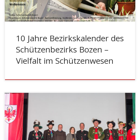
vielfältigen Berufen, denen die Mitglieder […]
10 Jahre Bezirkskalender des
Schützenbezirks Bozen –
Vielfalt im Schützenwesen
KALTERN – Am 10. März 2024 fand in Kaltern der
Bezirkstag des Schützenbezirks Bozen statt. Nach der
Frontabschreitung und dem Empfang in der
Bahnhofsstraße, im Beisein des Kulturreferenten von
Kaltern Christoph Pillon, fand ein feierlicher