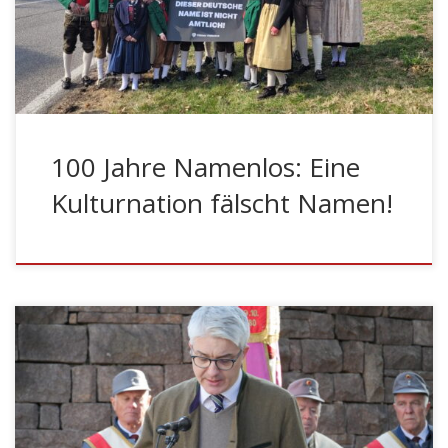
Ursprünglichkeit und Authentizität sucht, sind historisch
gewachsene Ortsnamen, die lokale Besonderheiten
wiedergeben von unschätzbarem Wert. In einer […]
100 Jahre Namenlos: Eine
Kulturnation fälscht Namen!
LEIFERS – Am Sonntag den 12. März 2023 fand in
Leifers der Bezirkstag des Schützenbezirks Bozen statt.
Ausrichtende Kompanie war die Schützenkompanie
Leifers. Als Ehrengäste anwesend war der