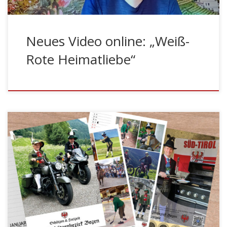
Neues Video online: „Weiß-
Rote Heimatliebe“
BOZEN – Der Bezirkskalender 2026 des Schützenbezirks
Bozen ist da! Bereits zum elften Mal erscheint der
beliebte Kalender, der ab sofort bei den Kompanien des
Bezirks erhältlich ist. Unter dem Motto „Schützen und
Freizeit“ widmet sich die diesjährige Ausgabe jenen
Momenten, in denen Tradition und persönliches Leben
aufeinandertreffen.