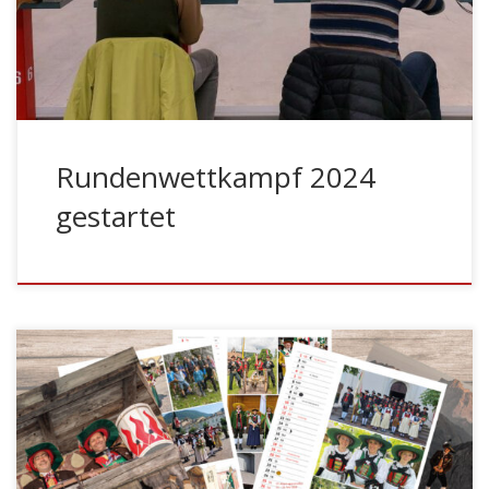
Kaltern getroffen, um sich im Schießen zu messen. Am
Freitag, den 09. Februar, geht es im Schießstand von
Terlan weiter. Hier alle […]
Rundenwettkampf 2024
gestartet
BOZEN – Der neue Bezirkskalender des Schützenbezirks
Bozen ist da! Der Kalender erscheint heuer zum neunten
Mal und kann bei den Kompanien des Bezirkes
erworben werden. Der Kalender zeigt auf farbenfrohen
Bildern Marketenderinnen, Schützen und Jungschützen