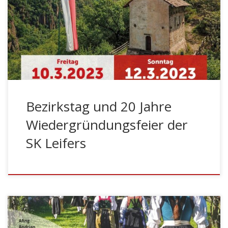
Abmarsch zur Pfarrkirche 09:00 Uhr –
Gottesdienst mit Guardian Pater Reinald Romaner
OFM, Dekan Walter Visintainer und der Pfarrgemeinde,
welcher feierlich von der Musikkapelle Leifers umrahmt
[…]
Bezirkstag und 20 Jahre
Wiedergründungsfeier der
SK Leifers
BOZEN – Am Mittwoch, den 7. Dezember 2022 wurde