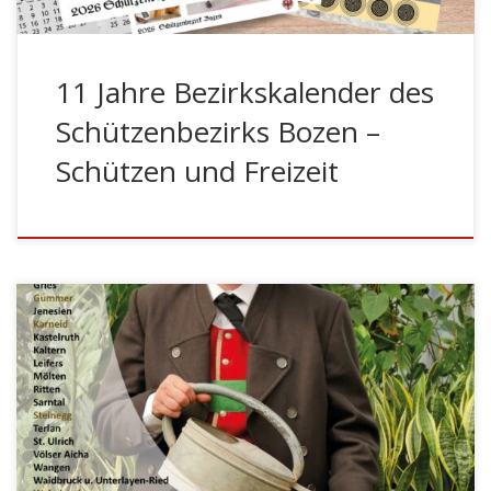
11 Jahre Bezirkskalender des
Schützenbezirks Bozen –
Schützen und Freizeit
BOZEN – Der Bezirkskalender 2025 des Schützenbezirks
Bozen ist da! Zum zehnten Mal erscheint der beliebte
Kalender, der ab sofort bei den Kompanien des Bezirks
erhältlich ist. Unter dem Motto „Vielfalt im
Schützenwesen: Beruf und Tracht“ widmet sich der
diesjährige Kalender zwei zentralen Aspekten: den