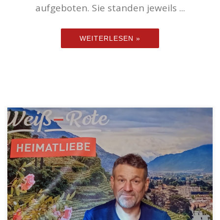
aufgeboten. Sie standen jeweils ...
WEITERLESEN »
Was hat es eigentlich mit den geheimnisvollen
Raunächten auf sich? Und welche tiefe Bedeutung
steckt hinter dem Segenswunsch C+M+B, den wir in
diesen Tagen an unsere Türen schreiben? In der ersten
Folge unseres brandneuen Formats „Weiß-Rote
Heimatliebe“ bringt uns Thomas Winnischhofer diese
Traditionen näher. Pünktlich zum Start ins neue Jahr […]