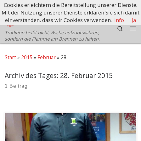
Cookies erleichtern die Bereitstellung unserer Dienste.
Zum Inhalt springen
Mit der Nutzung unserer Dienste erklären Sie sich damit
Schützenbezirk Bozen
einverstanden, dass wir Cookies verwenden.
Info
Ja
Search
Tradition heißt nicht, Asche aufzubewahren,
Me
sondern die Flamme am Brennen zu halten.
Start
»
2015
»
Februar
»
28.
Archiv des Tages:
28. Februar 2015
1 Beitrag
Es wurde Geschichte in der Jenesiener Kompanie
geschrieben…. der altgediente und treue Oberjäger