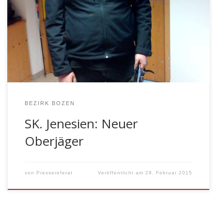
Sepp Pircher ist heute aus familiären Gründen von
diesem Amt zurückgetreten. Zum neuen Oberjäger
wurde heute Valentin Burger einstimmig von der
Kompanievollversammlung gewählt. Er ist der erste
Flaaser Oberjäger in der Geschichte der
Schützenkompanie Jenesien und mit seinen 17 […]
BEZIRK BOZEN
SK. Jenesien: Neuer
Oberjäger
von
Pressereferat
Veröffentlicht am
28. Februar 2015