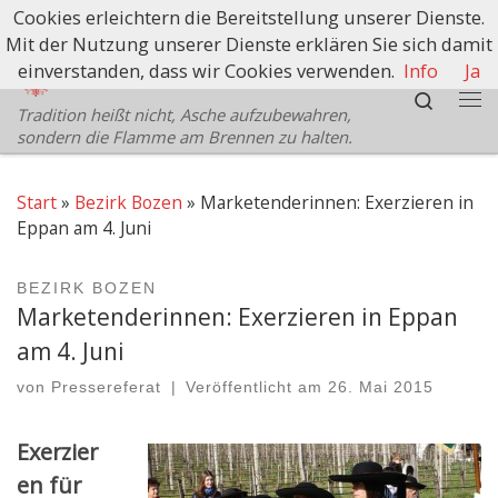
Cookies erleichtern die Bereitstellung unserer Dienste.
Zum Inhalt springen
Mit der Nutzung unserer Dienste erklären Sie sich damit
Schützenbezirk Bozen
einverstanden, dass wir Cookies verwenden.
Info
Ja
Search
Tradition heißt nicht, Asche aufzubewahren,
Me
sondern die Flamme am Brennen zu halten.
Start
»
Bezirk Bozen
»
Marketenderinnen: Exerzieren in
Eppan am 4. Juni
BEZIRK BOZEN
Marketenderinnen: Exerzieren in Eppan
am 4. Juni
von
Pressereferat
|
Veröffentlicht am
26. Mai 2015
Exerzier
en für