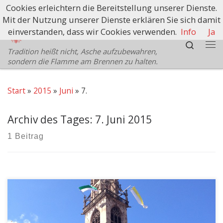
Cookies erleichtern die Bereitstellung unserer Dienste.
Zum Inhalt springen
Mit der Nutzung unserer Dienste erklären Sie sich damit
Schützenbezirk Bozen
einverstanden, dass wir Cookies verwenden.
Info
Ja
Search
Tradition heißt nicht, Asche aufzubewahren,
Me
sondern die Flamme am Brennen zu halten.
Start
»
2015
»
Juni
»
7.
Archiv des Tages:
7. Juni 2015
1 Beitrag
Das Fronleichnamsfest oder Fest des heiligsten Leibes
und Blutes Christi ist ein Hochfest im Kirchenjahr der