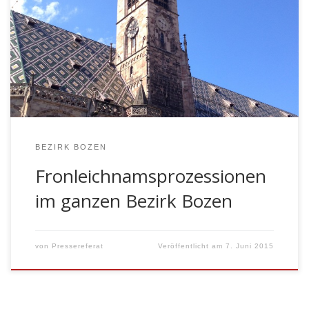
katholischen Kirche, mit dem die leibliche Gegenwart
Jesu Christi im Sakrament der Eucharistie gefeiert wird.
In einem Stück Brot, in einer unscheinbaren materiellen
Wirklichkeit wird Gott mitten unter uns gefeiert und
man verbindet sich ganz fleischlich […]
BEZIRK BOZEN
Fronleichnamsprozessionen
im ganzen Bezirk Bozen
von
Pressereferat
Veröffentlicht am
7. Juni 2015