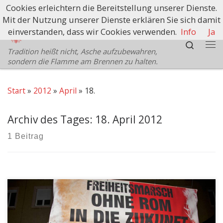
Cookies erleichtern die Bereitstellung unserer Dienste.
Zum Inhalt springen
Mit der Nutzung unserer Dienste erklären Sie sich damit
Schützenbezirk Bozen
einverstanden, dass wir Cookies verwenden.
Info
Ja
Search
Tradition heißt nicht, Asche aufzubewahren,
Me
sondern die Flamme am Brennen zu halten.
Start
»
2012
»
April
»
18.
Archiv des Tages:
18. April 2012
1 Beitrag
Über 6.000 Menschen fordern “LOS VON ROM” Gut
organisiert und diszipliniert ist der Freiheitsmarsch am