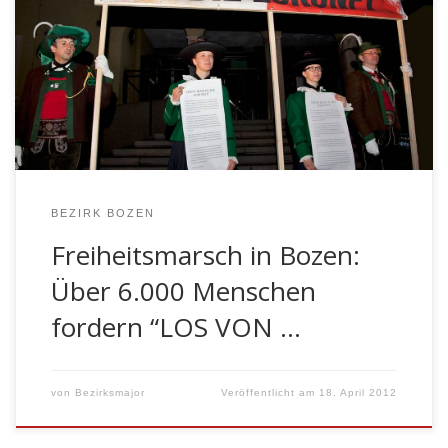
14. April 2012 in Bozen abgelaufen, welcher unter dem
Motto „Ohne Rom in die Zukunft“ stand. Trotz der in
den letzten Wochen massiven – zum Teil auch
schmutzigen – Medienkampagne gegen den Südtiroler
Schützenbund, haben […]
BEZIRK BOZEN
Freiheitsmarsch in Bozen:
Über 6.000 Menschen
fordern “LOS VON …
von
Bezirksmajor
Veröffentlicht am
18. April 2012