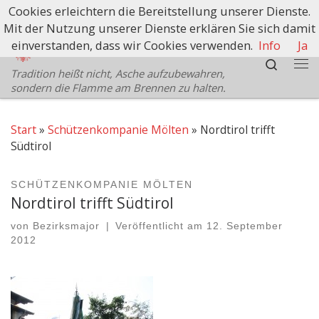
Cookies erleichtern die Bereitstellung unserer Dienste.
Zum Inhalt springen
Mit der Nutzung unserer Dienste erklären Sie sich damit
Schützenbezirk Bozen
einverstanden, dass wir Cookies verwenden.
Info
Ja
Search
Tradition heißt nicht, Asche aufzubewahren,
Me
sondern die Flamme am Brennen zu halten.
Start
»
Schützenkompanie Mölten
»
Nordtirol trifft
Südtirol
SCHÜTZENKOMPANIE MÖLTEN
Nordtirol trifft Südtirol
von
Bezirksmajor
|
Veröffentlicht am
12. September
2012