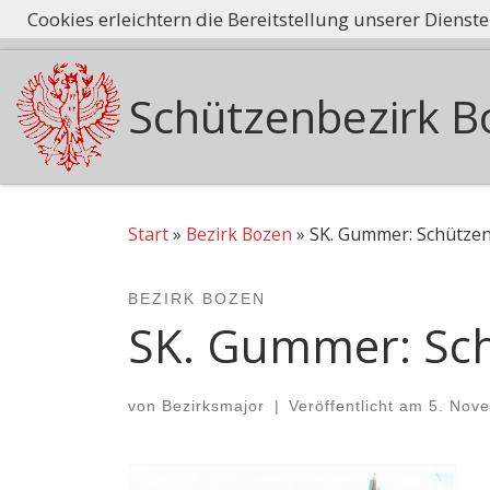
Cookies erleichtern die Bereitstellung unserer Dienst
Tradition he
Zum Inhalt springen
Schützenbezirk B
Start
»
Bezirk Bozen
»
SK. Gummer: Schützen
BEZIRK BOZEN
SK. Gummer: Sch
von
Bezirksmajor
|
Veröffentlicht am
5. Nov