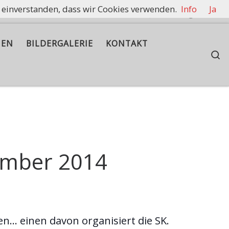
t einverstanden, dass wir Cookies verwenden.
Info
Ja
rennen zu halten.
IEN
BILDERGALERIE
KONTAKT
S
ember 2014
en… einen davon organisiert die SK.