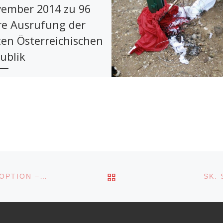
ember 2014 zu 96
re Ausrufung der
ten Österreichischen
ublik
Schützenbezirk Bozen
nkt an die Ausrufung der
en Österreichischen
blik am 12. November 1918
h zwei der drei Präsidenten
rovisorischen […]
ZURÜCK ZUR BEITRA
SK. TERLAN: “GIAN ODER BLEIBM?”… 75 JAHRE OPTION – TERLANER ZEITZEUGEN ERZÄHLEN
SK.