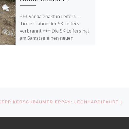
+++ Vandalenakt in Leifers –
Tiroler Fahne der SK Leifers
verbrannt +++ Die SK Leifers hat
am Samstag einen neuen
Fahnenmast mit […]
N
GSLISTE
 SEPP KERSCHBAUMER EPPAN: LEONHARDIFAHRT