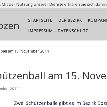
e. Mit der Nutzung unserer Dienste erklären Sie sich dami
ißt nicht, Asche aufzubewahren, sondern die Flamme am B
STARTSEITE
DER BEZIRK
KOMPAN
ozen
IMPRESSUM – DATENSCHUTZ
ball am 15. November 2014
ützenball am 15. Nov
ember 2014
Zwei Schützenbälle gibt es im Bezirk Boz