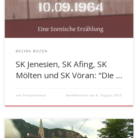
(Schützenbezirk Burggrafenamt), Mölten, Jenesien und
Afing (Schützenbezirk Bozen) gemeinsam zur
Aufführung gebracht wird. Am 21. August 2015 um 21
Uhr beginnt die szenische Darstellung, […]
BEZIRK BOZEN
SK Jenesien, SK Afing, SK
Mölten und SK Vöran: “Die …
von
Pressereferat
Veröffentlicht am
6. August 2015
Vom 31. Juli .- bis zum 2. August findet auch heuer