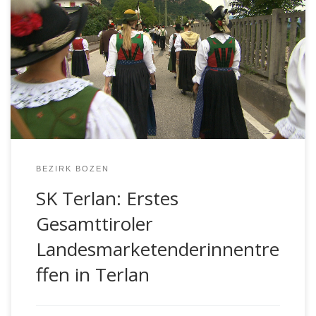
wieder in Terlan das traditionelle Hoametfescht
(http://www.hoametfescht.com/) statt. Der Samstag
stand heuer ganz im Zeichen der Marketenderinnen.
Trotz unstabiler Wetterverhältnisse fanden sich an die
300 Marketenderinnen aus den Tiroler Landesteilen in
Terlan ein, um das erste Gesamttiroler
Marketenderinnentreffen zu begehen. Ausgezeichnet
[…]
BEZIRK BOZEN
SK Terlan: Erstes
Gesamttiroler
Landesmarketenderinnentre
ffen in Terlan