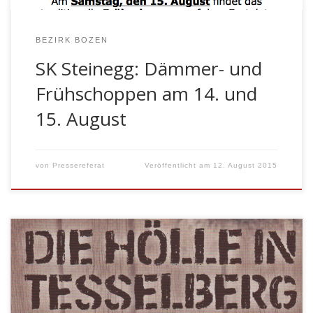
BEZIRK BOZEN
SK Steinegg: Dämmer- und
Frühschoppen am 14. und
15. August
von
Pressereferat
Veröffentlicht am
12. August 2015
“10.09.1964 – Die Hölle in Tesselberg – eine szenische
Erzählung” Ein äusserst spannendes Projekt, welches
erstmals und vor allem bezirksübergreifend von den vier
Tschögglberger Schützenkompanien Vöran