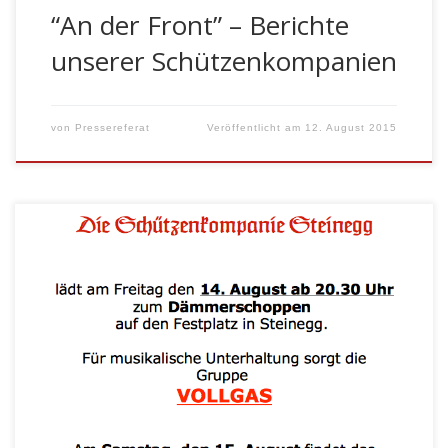
“An der Front” – Berichte
unserer Schützenkompanien
von
Pressereferat
Veröffentlicht am
12. August 2015
Am Freitag, den 14. August und am
Hochunserfrauentag findet in Steinegg das traditionelle
Dämmer- und Frühschoppen statt. Wie immer sind
nette Begegnungen, anregende Gespräche und a
mords Hetz bei guten Speisen und Getränken auf der
Tagesordnung.