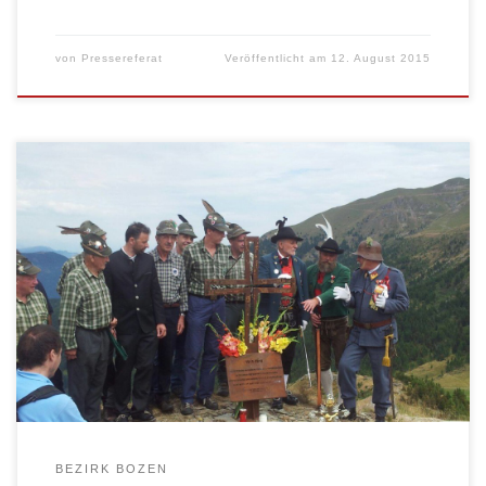
von
Pressereferat
Veröffentlicht am
12. August 2015
Die drei Tiroler Schützenbünde haben an diesem
Wochenende das Gedenkprojekt „An der Front 1915-
2015“ zum Abschluss gebracht. Die am 18. April 2015 in
einer feierlichen Zeremonie am Waltherplatz
gesegneten Gedenkkreuze wurden an den dafür
vorgesehenen Punkten angebracht. Das Ziel dieses
Gedenkprojekt ist es, den Vorläufern der heutigen
Schützenkompanien, den Tiroler […]
BEZIRK BOZEN