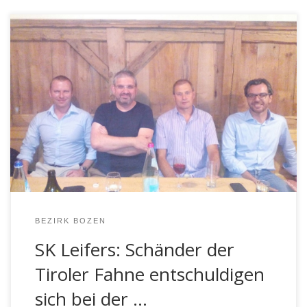
Die beiden Jugendlichen M.Q. und G.Z. haben sich heute
Abend offiziell vor der Vollversammlung der SK Leifers
für ihre Untat entschuldigt. Hauptmann Robert Silvestri
zeigte sich erfreut und erleichtert, dass die beiden
Jugendlichen ihre großen Fehler eingesehen haben und
sich bei der Kompanie entschuldigt haben. Trotzdem
bleibt immer noch ein […]
BEZIRK BOZEN
SK Leifers: Schänder der
Tiroler Fahne entschuldigen
sich bei der …