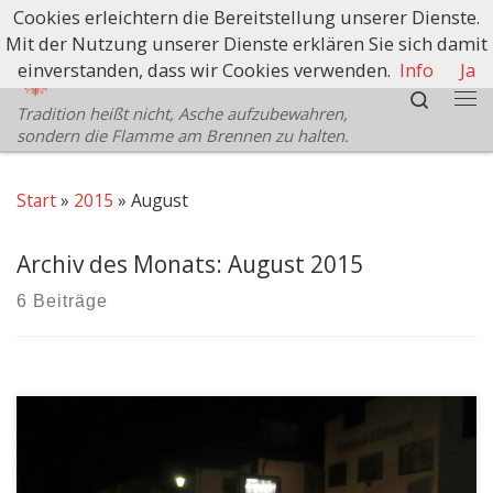
Cookies erleichtern die Bereitstellung unserer Dienste.
Zum Inhalt springen
Mit der Nutzung unserer Dienste erklären Sie sich damit
Schützenbezirk Bozen
einverstanden, dass wir Cookies verwenden.
Info
Ja
Search
Tradition heißt nicht, Asche aufzubewahren,
Me
sondern die Flamme am Brennen zu halten.
Start
»
2015
»
August
Archiv des Monats:
August 2015
6 Beiträge
Es war ein verschneites Novemberwochenende im
vorigen Jahr am Vigil Joch, als die Idee einer