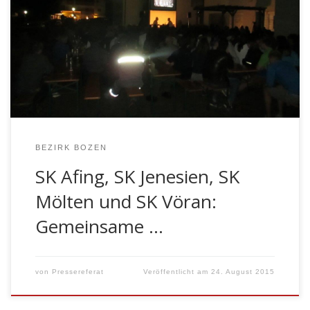
bezirksübergreifenden Aktion vom Vöraner
Fahnenleutnant dem Jenesiener Hauptmann zugesteckt
wurde. Die 4 Kompanien des Tschögglberges könnten
doch das Schattenspiel “Inferno Tesselberg”, welches im
Land bereits für Furore und volle Häuser gesorgt hat, in
einer gemeinsamen Aktion […]
BEZIRK BOZEN
SK Afing, SK Jenesien, SK
Mölten und SK Vöran:
Gemeinsame …
von
Pressereferat
Veröffentlicht am
24. August 2015