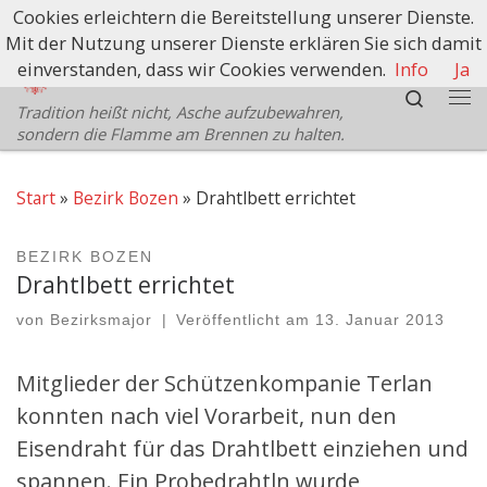
Cookies erleichtern die Bereitstellung unserer Dienste.
Zum Inhalt springen
Mit der Nutzung unserer Dienste erklären Sie sich damit
Schützenbezirk Bozen
einverstanden, dass wir Cookies verwenden.
Info
Ja
Search
Tradition heißt nicht, Asche aufzubewahren,
Me
sondern die Flamme am Brennen zu halten.
Start
»
Bezirk Bozen
»
Drahtlbett errichtet
BEZIRK BOZEN
Drahtlbett errichtet
von
Bezirksmajor
|
Veröffentlicht am
13. Januar 2013
Mitglieder der Schützenkompanie Terlan
konnten nach viel Vorarbeit, nun den
Eisendraht für das Drahtlbett einziehen und
spannen. Ein Probedrahtln wurde