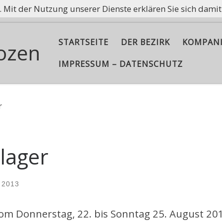
e. Mit der Nutzung unserer Dienste erklären Sie sich dami
ißt nicht, Asche aufzubewahren, sondern die Flamme am B
STARTSEITE
DER BEZIRK
KOMPAN
ozen
IMPRESSUM – DATENSCHUTZ
r
lager
 2013
om Donnerstag, 22. bis Sonntag 25. August 20