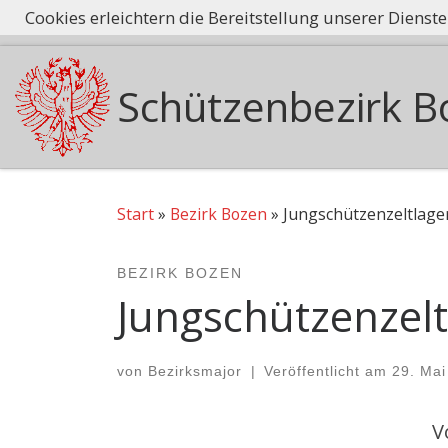
Cookies erleichtern die Bereitstellung unserer Dienst
Tradition he
Zum Inhalt springen
Schützenbezirk B
Start
»
Bezirk Bozen
»
Jungschützenzeltlage
BEZIRK BOZEN
Jungschützenzelt
von
Bezirksmajor
|
Veröffentlicht am
29. Mai
V