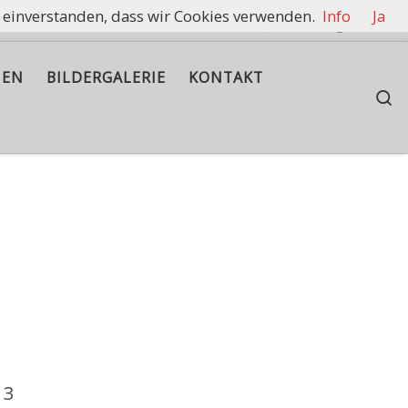
t einverstanden, dass wir Cookies verwenden.
Info
Ja
rennen zu halten.
IEN
BILDERGALERIE
KONTAKT
S
13