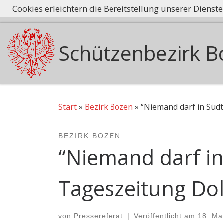
Cookies erleichtern die Bereitstellung unserer Dienst
Tradition he
Zum Inhalt springen
Schützenbezirk B
Start
»
Bezirk Bozen
»
“Niemand darf in Südt
BEZIRK BOZEN
“Niemand darf in 
Tageszeitung Do
von
Pressereferat
|
Veröffentlicht am
18. Ma