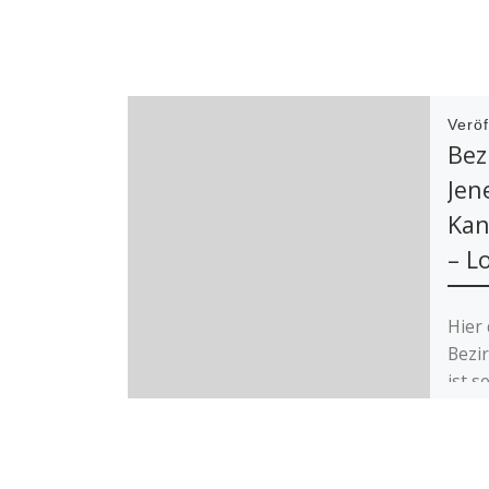
Veröf
Bez
Jen
Kan
– L
Hier 
Bezi
ist s
Schü
Eisen
wurd