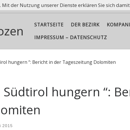
e. Mit der Nutzung unserer Dienste erklären Sie sich dami
ißt nicht, Asche aufzubewahren, sondern die Flamme am B
STARTSEITE
DER BEZIRK
KOMPAN
ozen
IMPRESSUM – DATENSCHUTZ
irol hungern “: Bericht in der Tageszeitung Dolomiten
Südtirol hungern “: Ber
lomiten
i 2015