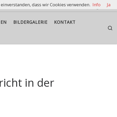
t einverstanden, dass wir Cookies verwenden.
Info
Ja
rennen zu halten.
IEN
BILDERGALERIE
KONTAKT
S
icht in der