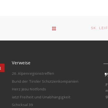
ZURÜCK ZUR BEITRA
SK. LE
Verweise
Suchen …
26. Alpenregionstreffen
Bund der Tiroler Schützenkompanien
F
Herz Jesu Notfonds
m
g
iatz! Freiheit und Unabhängigkeit
Schicksal 39