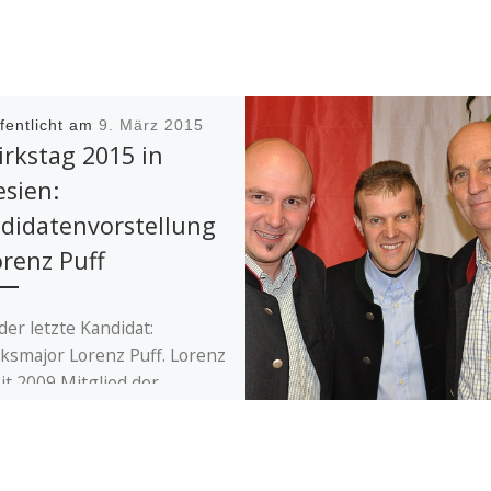
fentlicht am
9. März 2015
irkstag 2015 in
esien:
didatenvorstellung
orenz Puff
der letzte Kandidat:
rksmajor Lorenz Puff. Lorenz
eit 2009 Mitglied der
tzenkompanie Major Josef
stecken Gries. Im Jahr 2010
e […]