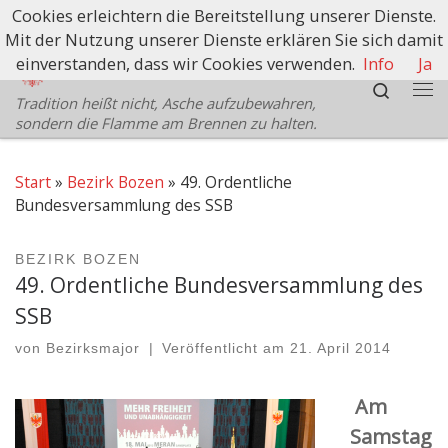
Cookies erleichtern die Bereitstellung unserer Dienste.
Zum Inhalt springen
Mit der Nutzung unserer Dienste erklären Sie sich damit
Schützenbezirk Bozen
einverstanden, dass wir Cookies verwenden.
Info
Ja
Search
Tradition heißt nicht, Asche aufzubewahren,
Me
sondern die Flamme am Brennen zu halten.
Start
»
Bezirk Bozen
»
49. Ordentliche
Bundesversammlung des SSB
BEZIRK BOZEN
49. Ordentliche Bundesversammlung des
SSB
von
Bezirksmajor
|
Veröffentlicht am
21. April 2014
Am
Samstag