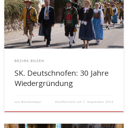
Gebirgsschützenkompanie Bad Reichenhall und die
Schützenkompanie Tramin stellten die damals
Ehrenkompanien. Zum Gründungshauptmann wurde
Erich Pichler, zum Fähnrich Herbert Lutz und zum
Fahnenleutnant Franz Bewaller gewählt. 30 Jahre später
wurde […]
BEZIRK BOZEN
SK. Deutschnofen: 30 Jahre
Wiedergründung
von
Bezirksmajor
Veröffentlicht am
7. September 2014