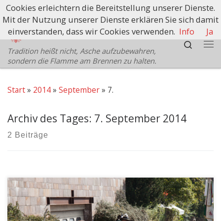
Cookies erleichtern die Bereitstellung unserer Dienste.
Zum Inhalt springen
Mit der Nutzung unserer Dienste erklären Sie sich damit
Schützenbezirk Bozen
einverstanden, dass wir Cookies verwenden.
Info
Ja
Search
Tradition heißt nicht, Asche aufzubewahren,
Me
sondern die Flamme am Brennen zu halten.
Start
»
2014
»
September
»
7.
Archiv des Tages:
7. September 2014
2 Beiträge
Am 7. Juli 1984 fand das Wiedergründungsfest der SK.
Deutschnofen mit Fahnenweihe statt. Fahnenpatin
wurde Frau Rosa Eisath Faller. Die