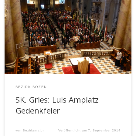
In der Nacht zwischen 6. und 7. September 1964 wurde
der Freiheitskämpfer Luis Amplatz ermordet. Die
Schützenkompanie „Major Josef Eisenstecken“ Gries
erinnerte sich im Rahmen einer Gedenkfeier am
Samstag an ihr Gründungsmitglied. Nach der
Kranzniederlegung am Friedhof in Bozen-Oberau und
der Heiligen Messe in der Stiftspfarrkirche Gries mit
Erzpfarrer P. […]
BEZIRK BOZEN
SK. Gries: Luis Amplatz
Gedenkfeier
von
Bezirksmajor
Veröffentlicht am
7. September 2014