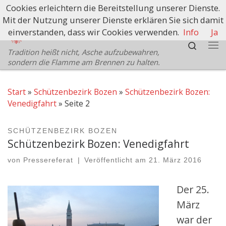
Cookies erleichtern die Bereitstellung unserer Dienste.
Zum Inhalt springen
Mit der Nutzung unserer Dienste erklären Sie sich damit
Schützenbezirk Bozen
einverstanden, dass wir Cookies verwenden.
Info
Ja
Search
Tradition heißt nicht, Asche aufzubewahren,
Me
sondern die Flamme am Brennen zu halten.
Start
»
Schützenbezirk Bozen
»
Schützenbezirk Bozen:
Venedigfahrt
»
Seite 2
SCHÜTZENBEZIRK BOZEN
Schützenbezirk Bozen: Venedigfahrt
von
Pressereferat
|
Veröffentlicht am
21. März 2016
Der 25.
März
war der