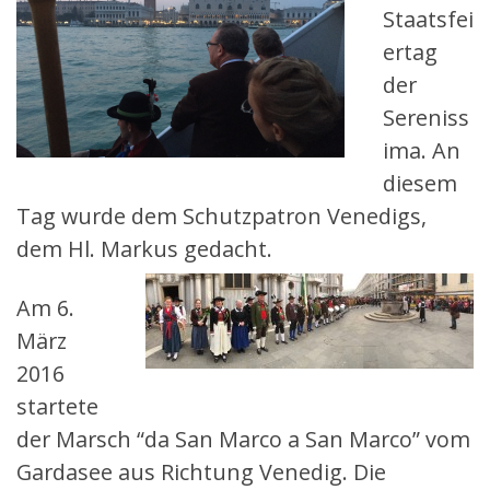
Staatsfei
ertag
der
Sereniss
ima. An
diesem
Tag wurde dem Schutzpatron Venedigs,
dem Hl. Markus gedacht.
Am 6.
März
2016
startete
der Marsch “da San Marco a San Marco” vom
Gardasee aus Richtung Venedig. Die