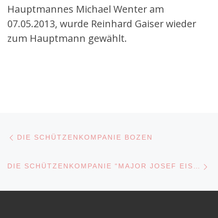
Hauptmannes Michael Wenter am
07.05.2013, wurde Reinhard Gaiser wieder
zum Hauptmann gewählt.
Beitragsnavigation
Vorheriger Beitrag
DIE SCHÜTZENKOMPANIE BOZEN
N
DIE SCHÜTZENKOMPANIE “MAJOR JOSEF EISENSTECKEN” GRIES