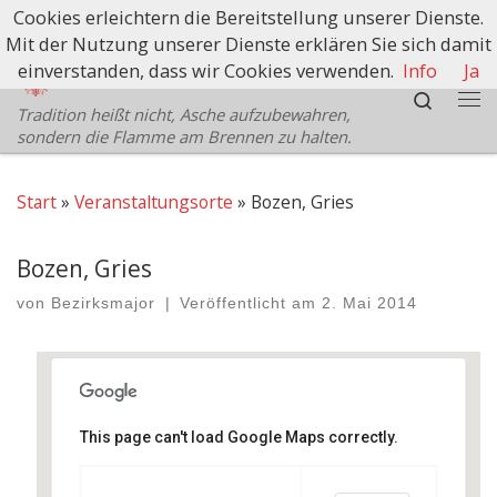
Cookies erleichtern die Bereitstellung unserer Dienste.
Zum Inhalt springen
Mit der Nutzung unserer Dienste erklären Sie sich damit
Schützenbezirk Bozen
einverstanden, dass wir Cookies verwenden.
Info
Ja
Search
Tradition heißt nicht, Asche aufzubewahren,
Me
sondern die Flamme am Brennen zu halten.
Start
»
Veranstaltungsorte
»
Bozen, Gries
Bozen, Gries
von
Bezirksmajor
|
Veröffentlicht am
2. Mai 2014
This page can't load Google Maps correctly.
Bozen, Gries