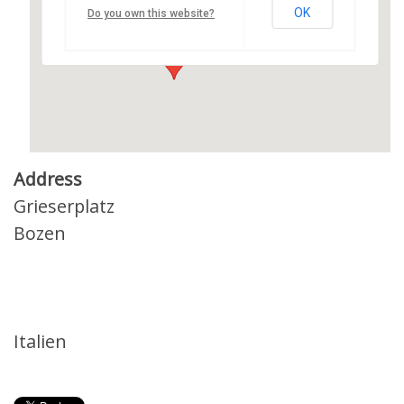
Grieserplatz - Bozen
OK
Do you own this website?
Details
Address
Grieserplatz
Bozen
Italien