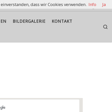
t einverstanden, dass wir Cookies verwenden.
Info
Ja
rennen zu halten.
IEN
BILDERGALERIE
KONTAKT
S