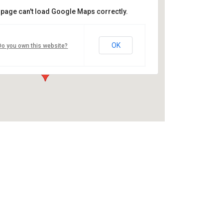
 page can't load Google Maps correctly.
Niederdorf
Niederdorf - Niederdorf
OK
Do you own this website?
Details