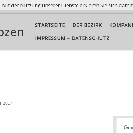
e. Mit der Nutzung unserer Dienste erklären Sie sich dami
ißt nicht, Asche aufzubewahren, sondern die Flamme am B
STARTSEITE
DER BEZIRK
KOMPAN
ozen
IMPRESSUM – DATENSCHUTZ
il 2014