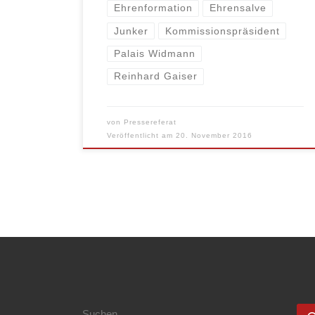
Ehrenformation
Ehrensalve
Junker
Kommissionspräsident
Palais Widmann
Reinhard Gaiser
von
Pressereferat
Veröffentlicht am
20. November 2016
SUCHE