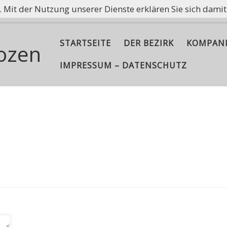
e. Mit der Nutzung unserer Dienste erklären Sie sich dami
ißt nicht, Asche aufzubewahren, sondern die Flamme am B
STARTSEITE
DER BEZIRK
KOMPAN
ozen
IMPRESSUM – DATENSCHUTZ