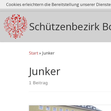
Cookies erleichtern die Bereitstellung unserer Dienst
Tradition he
Zum Inhalt springen
Schützenbezirk B
Start
»
Junker
Junker
1 Beitrag