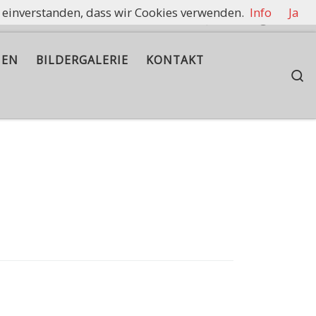
t einverstanden, dass wir Cookies verwenden.
Info
Ja
rennen zu halten.
IEN
BILDERGALERIE
KONTAKT
S