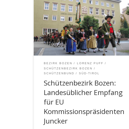
Am Silvius-Magnago-Platz vor dem Palais
Widmann fand am Freitag, den 18.
November 2016 ein „Landesüblicher
Empfang“ für den amtierenden EU-
Kommissionspräsidenten Jean-Claude
Juncker statt.
BEZIRK BOZEN
LORENZ PUFF
SCHÜTZENBEZIRK BOZEN
SCHÜTZENBUND
SÜD-TIROL
Schützenbezirk Bozen:
Landesüblicher Empfang
für EU
Kommissionspräsidenten
Juncker