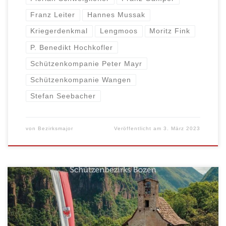
Franz Leiter
Hannes Mussak
Kriegerdenkmal
Lengmoos
Moritz Fink
P. Benedikt Hochkofler
Schützenkompanie Peter Mayr
Schützenkompanie Wangen
Stefan Seebacher
von
Bezirksmajor
Veröffentlicht am
3. März 2023
Programm: 08:00 Uhr – Eintreffen und Aufstellung der
Kompanien und Abordnungen – Parkplatz Galizien
08:40 Uhr – Meldung an den Höchstanwesenden,