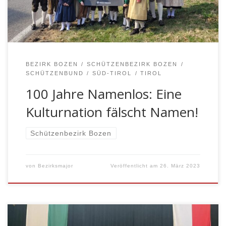
wiedergeben von unschätzbarem Wert. In einer […]
BEZIRK BOZEN
SCHÜTZENBEZIRK BOZEN
SCHÜTZENBUND
SÜD-TIROL
TIROL
100 Jahre Namenlos: Eine
Kulturnation fälscht Namen!
Schützenbezirk Bozen
von
Bezirksmajor
Veröffentlicht am
26. März 2023