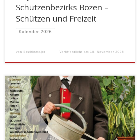
Schützenbezirks Bozen –
Schützen und Freizeit
Kalender 2026
von
Bezirksmajor
Veröffentlicht am
18. November 2025
BOZEN – Der Bezirkskalender 2025 des Schützenbezirks
Bozen ist da! Zum zehnten Mal erscheint der beliebte
Kalender, der ab sofort bei den Kompanien des Bezirks
erhältlich ist. Unter dem Motto „Vielfalt im
Schützenwesen: Beruf und Tracht“ widmet sich der
diesjährige Kalender zwei zentralen Aspekten: den
vielfältigen Berufen, denen die Mitglieder […]