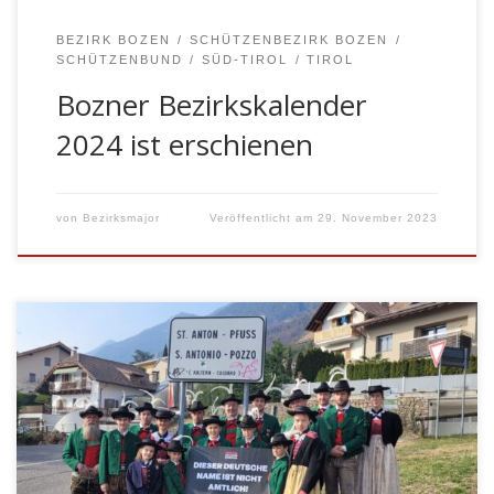
BEZIRK BOZEN
SCHÜTZENBEZIRK BOZEN
SCHÜTZENBUND
SÜD-TIROL
TIROL
Bozner Bezirkskalender
2024 ist erschienen
von
Bezirksmajor
Veröffentlicht am
29. November 2023
Die Ortsnamengebung ist eine zentrale,
identitätsstiftende Angelegenheit, welche die
wechselvolle Geschichte eines Landes vermittelt.
Insbesondere in Zeiten, in denen alle Welt nach
Ursprünglichkeit und Authentizität sucht, sind historisch
gewachsene Ortsnamen, die lokale Besonderheiten