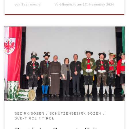
von
Bezirksmajor
Veröffentlicht am
27. November 2024
KALTERN – Am 10. März 2024 fand in Kaltern der
Bezirkstag des Schützenbezirks Bozen statt. Nach der
Frontabschreitung und dem Empfang in der
Bahnhofsstraße, im Beisein des Kulturreferenten von
Kaltern Christoph Pillon, fand ein feierlicher
Gottesdienst in der Pfarrkirche statt. Den Gottesdienst
zelebrierten Guardian Pater Reinald Romaner OFM und
Dekan […]
BEZIRK BOZEN
SCHÜTZENBEZIRK BOZEN
SÜD-TIROL
TIROL