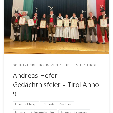
Am Sonntag, den 26.02.23 gedachte die
Schützenkompanie Peter Mayr Ritten wieder in
gewohnter Form vor dem Kriegerdenkmal in Lengmoos
der Tiroler Helden Anno 9, der Gefallenen beider
Weltkriege und all jener Personen, welche für die
Freiheit und Unabhängigkeit unserer Heimat ihr Leben
eingesetzt haben. Dieser Gedenkfeier vorausgegangen
war der Einzug […]
SCHÜTZENBEZIRK BOZEN
SÜD-TIROL
TIROL
Andreas-Hofer-
Gedächtnisfeier – Tirol Anno
9
Bruno Hosp
Christof Pircher
Florian Schweigkofler
Franz Gamper