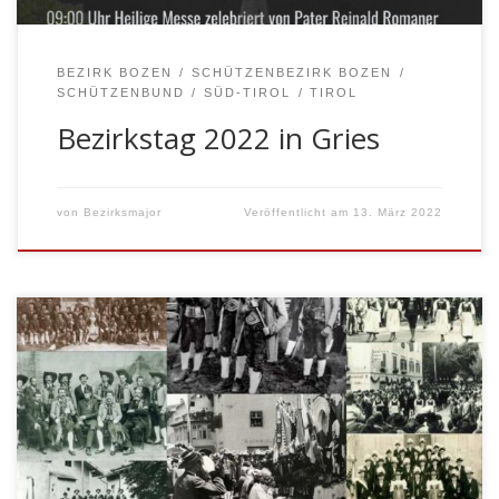
BEZIRK BOZEN
SCHÜTZENBEZIRK BOZEN
SCHÜTZENBUND
SÜD-TIROL
TIROL
Bezirkstag 2022 in Gries
von
Bezirksmajor
Veröffentlicht am
13. März 2022
Bozen – Der neue Bezirkskalender 2022 des
Schützenbezirkes Bozen ist in den nächsten Tagen da.
Er erscheint heuer zum siebten Mal und zeigt
historische, unveröffentlichte und zum Teil
geschichtsträchtige Bilder der Kompanien des