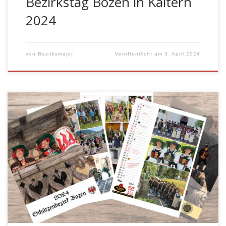
Bezirkstag Bozen in Kaltern
2024
von
Bezirksmajor
Veröffentlicht am
3. April 2024
BOZEN – Der neue Bezirkskalender des Schützenbezirks
Bozen ist da! Der Kalender erscheint heuer zum neunten
Mal und kann bei den Kompanien des Bezirkes
erworben werden. Der Kalender zeigt auf farbenfrohen
Bildern Marketenderinnen, Schützen und Jungschützen
aus allen Schützenkompanien des Bezirkes Bozen. Die
Kalenderfotos wurden heuer von den einzelnen
Kompanien […]