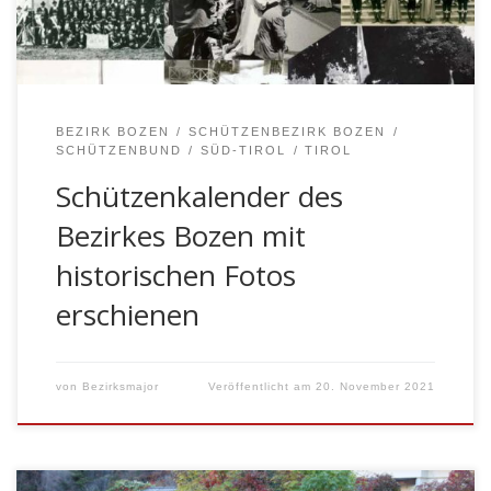
Schützenbezirkes Bozen.
BEZIRK BOZEN
SCHÜTZENBEZIRK BOZEN
SCHÜTZENBUND
SÜD-TIROL
TIROL
Schützenkalender des
Bezirkes Bozen mit
historischen Fotos
erschienen
von
Bezirksmajor
Veröffentlicht am
20. November 2021