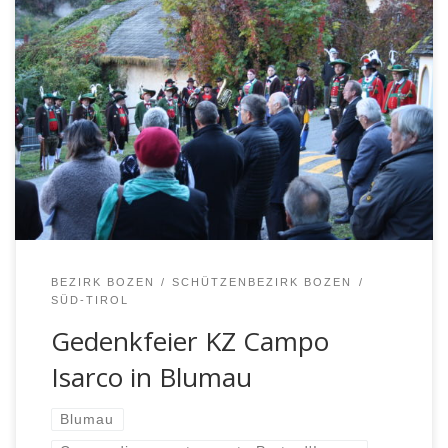
BLUMAU – „Menschenfeindliche Relikte gehören weg“,
das sagte Altlandeshauptmann Dr. Luis Durnwalder bei
der vom Gedenkkomitee KZ Campo Isarco am Lager-
Gedenkstein in Blumau abgehaltenen Gedenkfeier. Er
habe schon als Landeshauptmann den Vorschlag
gemacht, das faschistische Alpinidenkmal in Bruneck auf
dem Kapuzinerplatz, das den italienischen Kolonialkrieg
in Afrika verherrlicht, in einen […]
BEZIRK BOZEN
SCHÜTZENBEZIRK BOZEN
SÜD-TIROL
Gedenkfeier KZ Campo
Isarco in Blumau
Blumau