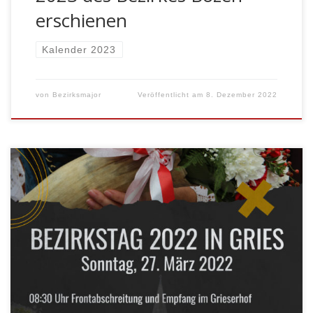
erschienen
Kalender 2023
von
Bezirksmajor
Veröffentlicht am
8. Dezember 2022
Sonntag, den 27. März 2022 in Gries Programm: 08:00
Uhr – Eintreffen und Aufstellung der Kompanien und
Abordnungen im Park vom Grieserhof 08:30 Uhr –
Meldung an den Höchstanwesenden, Begrüßungsrede
des Vizebürgermeisters Luis Walcher und Abmarsch zur
Alten Pfarrkirche in Gries 09:00 Uhr –
Gottesdienst mit Guardian Pater Reinald Romaner […]