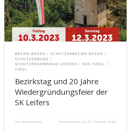
Abmarsch zur Pfarrkirche 09:00 Uhr –
Gottesdienst mit Guardian Pater Reinald Romaner
OFM, Dekan Walter Visintainer und der Pfarrgemeinde,
welcher feierlich von der Musikkapelle Leifers umrahmt
[…]
BEZIRK BOZEN
SCHÜTZENBEZIRK BOZEN
SCHÜTZENBUND
SCHÜTZENKOMPANIE LEIFERS
SÜD-TIROL
TIROL
Bezirkstag und 20 Jahre
Wiedergründungsfeier der
SK Leifers
von
Bezirksmajor
Veröffentlicht am
23. Februar 2023