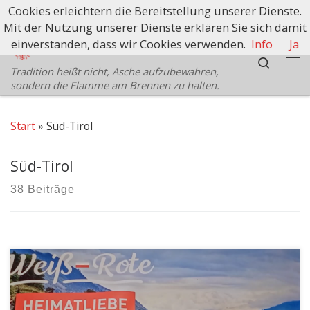
Cookies erleichtern die Bereitstellung unserer Dienste.
Zum Inhalt springen
Mit der Nutzung unserer Dienste erklären Sie sich damit
Schützenbezirk Bozen
einverstanden, dass wir Cookies verwenden.
Info
Ja
Search
Tradition heißt nicht, Asche aufzubewahren,
Me
sondern die Flamme am Brennen zu halten.
Start
»
Süd-Tirol
Süd-Tirol
38 Beiträge
Was hat es eigentlich mit den geheimnisvollen
Raunächten auf sich? Und welche tiefe Bedeutung