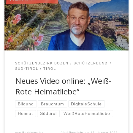
steckt hinter dem Segenswunsch C+M+B, den wir in
diesen Tagen an unsere Türen schreiben? In der ersten
Folge unseres brandneuen Formats „Weiß-Rote
Heimatliebe“ bringt uns Thomas Winnischhofer diese
Traditionen näher. Pünktlich zum Start ins neue Jahr […]
SCHÜTZENBEZIRK BOZEN
SCHÜTZENBUND
SÜD-TIROL
TIROL
Neues Video online: „Weiß-
Rote Heimatliebe“
Bildung
Brauchtum
DigitaleSchule
Heimat
Südtirol
WeißRoteHeimatliebe
von
Bezirksmajor
Veröffentlicht am
12. Januar 2026