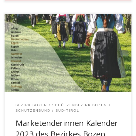
BOZEN – Am Mittwoch, den 7. Dezember 2022 wurde
der neue Kalender der Marketenderinnen im
Schützenheim von Gries vorgestellt. Der Bezirkskalender
erscheint heuer zum achten Mal und zeigt auf
farbenfrohen Bildern Marketenderinnen und
Jungmarketenderinnen aus den verschiedenen
Kompanien des Schützenbezirkes Bozen.
BEZIRK BOZEN
SCHÜTZENBEZIRK BOZEN
SCHÜTZENBUND
SÜD-TIROL
Marketenderinnen Kalender
2023 des Bezirkes Bozen