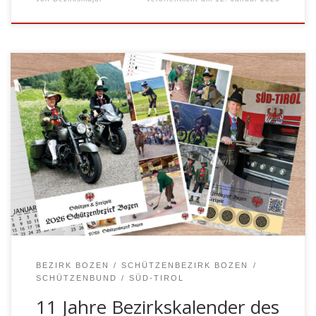
BOZEN – Der Bezirkskalender 2026 des Schützenbezirks
Bozen ist da! Bereits zum elften Mal erscheint der
beliebte Kalender, der ab sofort bei den Kompanien des
Bezirks erhältlich ist. Unter dem Motto „Schützen und
Freizeit“ widmet sich die diesjährige Ausgabe jenen
Momenten, in denen Tradition und persönliches Leben
aufeinandertreffen.
BEZIRK BOZEN
SCHÜTZENBEZIRK BOZEN
SCHÜTZENBUND
SÜD-TIROL
11 Jahre Bezirkskalender des