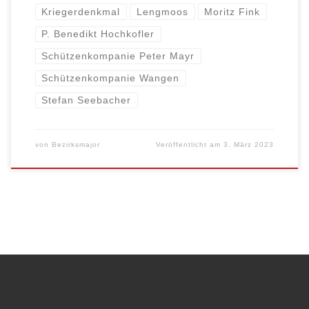
Kriegerdenkmal
Lengmoos
Moritz Fink
P. Benedikt Hochkofler
Schützenkompanie Peter Mayr
Schützenkompanie Wangen
Stefan Seebacher
von
Bezirksmajor
Veröffentlicht am
3. März 2023