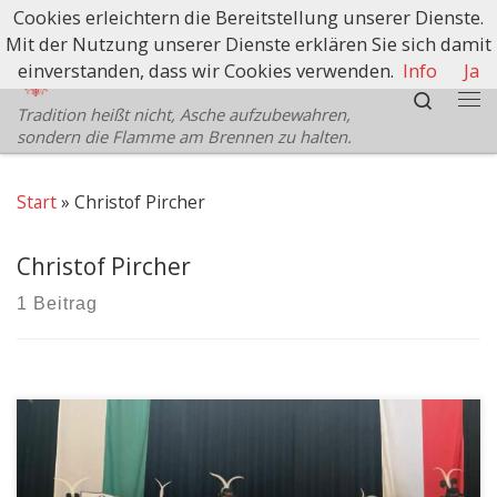
Cookies erleichtern die Bereitstellung unserer Dienste.
Zum Inhalt springen
Mit der Nutzung unserer Dienste erklären Sie sich damit
Schützenbezirk Bozen
einverstanden, dass wir Cookies verwenden.
Info
Ja
Search
Tradition heißt nicht, Asche aufzubewahren,
Me
sondern die Flamme am Brennen zu halten.
Start
»
Christof Pircher
Christof Pircher
1 Beitrag
Am Sonntag, den 26.02.23 gedachte die
Schützenkompanie Peter Mayr Ritten wieder in