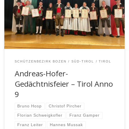
gewohnter Form vor dem Kriegerdenkmal in Lengmoos
der Tiroler Helden Anno 9, der Gefallenen beider
Weltkriege und all jener Personen, welche für die
Freiheit und Unabhängigkeit unserer Heimat ihr Leben
eingesetzt haben. Dieser Gedenkfeier vorausgegangen
war der Einzug […]
SCHÜTZENBEZIRK BOZEN
SÜD-TIROL
TIROL
Andreas-Hofer-
Gedächtnisfeier – Tirol Anno
9
Bruno Hosp
Christof Pircher
Florian Schweigkofler
Franz Gamper
Franz Leiter
Hannes Mussak