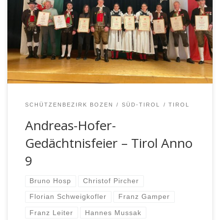
gewohnter Form vor dem Kriegerdenkmal in Lengmoos
der Tiroler Helden Anno 9, der Gefallenen beider
Weltkriege und all jener Personen, welche für die
Freiheit und Unabhängigkeit unserer Heimat ihr Leben
eingesetzt haben. Dieser Gedenkfeier vorausgegangen
war der Einzug […]
SCHÜTZENBEZIRK BOZEN
SÜD-TIROL
TIROL
Andreas-Hofer-
Gedächtnisfeier – Tirol Anno
9
Bruno Hosp
Christof Pircher
Florian Schweigkofler
Franz Gamper
Franz Leiter
Hannes Mussak