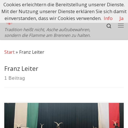
Cookies erleichtern die Bereitstellung unserer Dienste.
Zum Inhalt springen
Mit der Nutzung unserer Dienste erklären Sie sich damit
Schützenbezirk Bozen
einverstanden, dass wir Cookies verwenden.
Info
Ja
Search
Tradition heißt nicht, Asche aufzubewahren,
Me
sondern die Flamme am Brennen zu halten.
Start
»
Franz Leiter
Franz Leiter
1 Beitrag
Am Sonntag, den 26.02.23 gedachte die
Schützenkompanie Peter Mayr Ritten wieder in