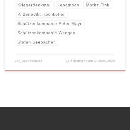
Kriegerdenkmal
Lengmoos
Moritz Fink
P. Benedikt Hochkofler
Schützenkompanie Peter Mayr
Schützenkompanie Wangen
Stefan Seebacher
von
Bezirksmajor
Veröffentlicht am
3. März 2023