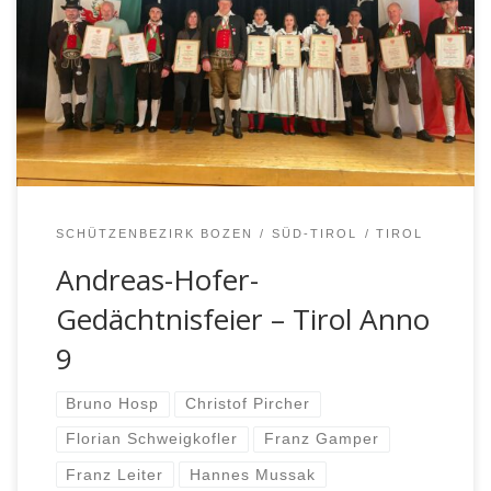
gewohnter Form vor dem Kriegerdenkmal in Lengmoos
der Tiroler Helden Anno 9, der Gefallenen beider
Weltkriege und all jener Personen, welche für die
Freiheit und Unabhängigkeit unserer Heimat ihr Leben
eingesetzt haben. Dieser Gedenkfeier vorausgegangen
war der Einzug […]
SCHÜTZENBEZIRK BOZEN
SÜD-TIROL
TIROL
Andreas-Hofer-
Gedächtnisfeier – Tirol Anno
9
Bruno Hosp
Christof Pircher
Florian Schweigkofler
Franz Gamper
Franz Leiter
Hannes Mussak