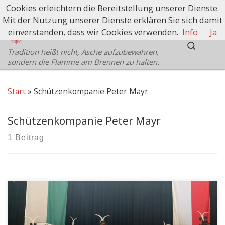
Cookies erleichtern die Bereitstellung unserer Dienste.
Zum Inhalt springen
Mit der Nutzung unserer Dienste erklären Sie sich damit
Schützenbezirk Bozen
einverstanden, dass wir Cookies verwenden.
Info
Ja
Search
Tradition heißt nicht, Asche aufzubewahren,
Me
sondern die Flamme am Brennen zu halten.
Start
»
Schützenkompanie Peter Mayr
Schützenkompanie Peter Mayr
1 Beitrag
Am Sonntag, den 26.02.23 gedachte die
Schützenkompanie Peter Mayr Ritten wieder in