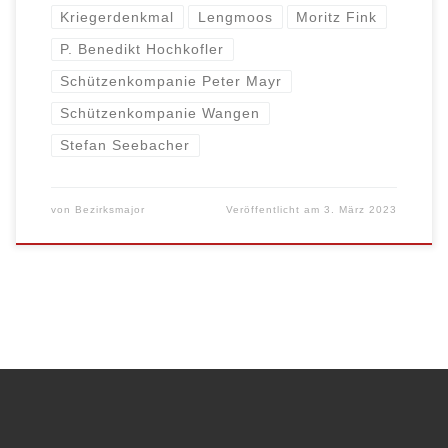
Kriegerdenkmal
Lengmoos
Moritz Fink
P. Benedikt Hochkofler
Schützenkompanie Peter Mayr
Schützenkompanie Wangen
Stefan Seebacher
von
Bezirksmajor
Veröffentlicht am
3. März 2023