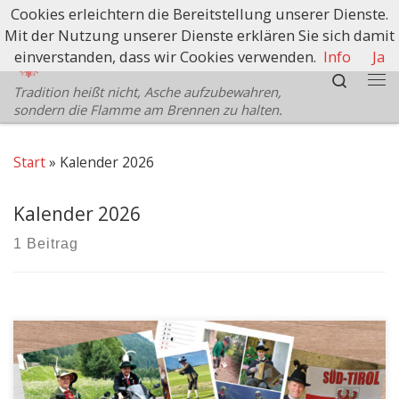
Cookies erleichtern die Bereitstellung unserer Dienste.
Zum Inhalt springen
Mit der Nutzung unserer Dienste erklären Sie sich damit
Schützenbezirk Bozen
einverstanden, dass wir Cookies verwenden.
Info
Ja
Search
Tradition heißt nicht, Asche aufzubewahren,
Me
sondern die Flamme am Brennen zu halten.
Start
»
Kalender 2026
Kalender 2026
1 Beitrag
BOZEN – Der Bezirkskalender 2026 des Schützenbezirks
Bozen ist da! Bereits zum elften Mal erscheint der