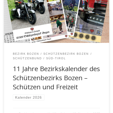
beliebte Kalender, der ab sofort bei den Kompanien des
Bezirks erhältlich ist. Unter dem Motto „Schützen und
Freizeit“ widmet sich die diesjährige Ausgabe jenen
Momenten, in denen Tradition und persönliches Leben
aufeinandertreffen.
BEZIRK BOZEN
SCHÜTZENBEZIRK BOZEN
SCHÜTZENBUND
SÜD-TIROL
11 Jahre Bezirkskalender des
Schützenbezirks Bozen –
Schützen und Freizeit
Kalender 2026