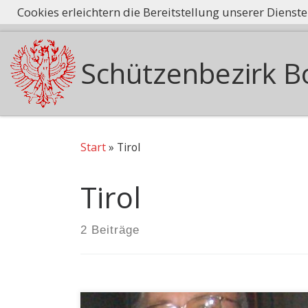
Cookies erleichtern die Bereitstellung unserer Dienst
Tradition he
Zum Inhalt springen
Schützenbezirk B
Start
»
Tirol
Tirol
2 Beiträge