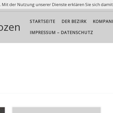
e. Mit der Nutzung unserer Dienste erklären Sie sich dami
ißt nicht, Asche aufzubewahren, sondern die Flamme am B
STARTSEITE
DER BEZIRK
KOMPAN
ozen
IMPRESSUM – DATENSCHUTZ