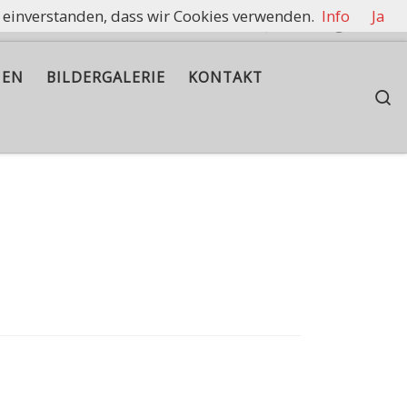
t einverstanden, dass wir Cookies verwenden.
Info
Ja
rennen zu halten.
IEN
BILDERGALERIE
KONTAKT
S