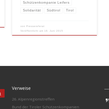
Schützenkompanie Leifers
Solidarität
Südtirol
Tirol
von
Pressereferat
Veröffentlicht am
16. Juni 2015
Verweise
Suchen …
26. Alpenregionstreffen
Bund der Tiroler Schützenkompanien