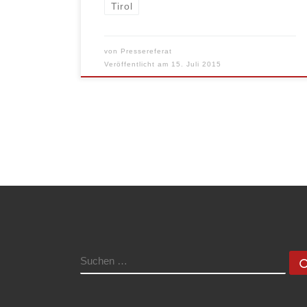
Tirol
von
Pressereferat
Veröffentlicht am
15. Juli 2015
SUCHE