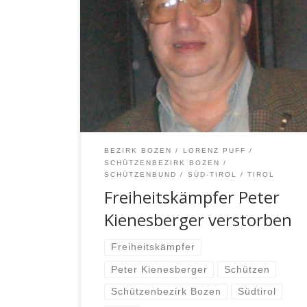
Peter Kienesberger ist Kreise seiner
Familie friedlich eingeschlafen. Danke für
deinen unermüdlichen Einsatz für Tirol.
Unser Mitgefühl gilt vor allem seiner Frau
Elke, der Tochter Gudrun und allen
Familienangehörigen. Dem Auge fern, der
Heimat ewig nah. (Spruch aus Gries bei
Bozen) Mjr. Lorenz Puff Schützenbezirk
Bozen
BEZIRK BOZEN
LORENZ PUFF
SCHÜTZENBEZIRK BOZEN
SCHÜTZENBUND
SÜD-TIROL
TIROL
Freiheitskämpfer Peter
Kienesberger verstorben
Freiheitskämpfer
Peter Kienesberger
Schützen
Schützenbezirk Bozen
Südtirol