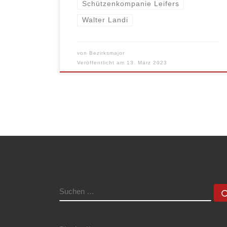
Schützenkompanie Leifers
Walter Landi
von
Bezirksmajor
Veröffentlicht am
13. März 2023
SUCHE