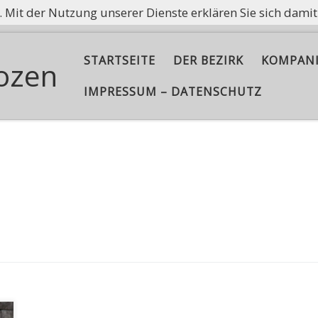
e. Mit der Nutzung unserer Dienste erklären Sie sich dami
ißt nicht, Asche aufzubewahren, sondern die Flamme am B
STARTSEITE
DER BEZIRK
KOMPAN
ozen
IMPRESSUM – DATENSCHUTZ