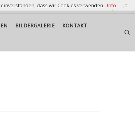
t einverstanden, dass wir Cookies verwenden.
Info
Ja
rennen zu halten.
IEN
BILDERGALERIE
KONTAKT
S