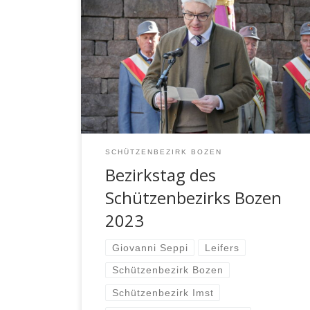
LEIFERS – Am Sonntag den 12. März 2023
fand in Leifers der Bezirkstag des
Schützenbezirks Bozen statt.
Ausrichtende Kompanie war die
Schützenkompanie Leifers. Als
Ehrengäste anwesend war der
Bürgermeister Stellvertreter der
Stadtgemeinde Leifers Giovanni Seppi.
SCHÜTZENBEZIRK BOZEN
Bezirkstag des
Schützenbezirks Bozen
2023
Giovanni Seppi
Leifers
Schützenbezirk Bozen
Schützenbezirk Imst