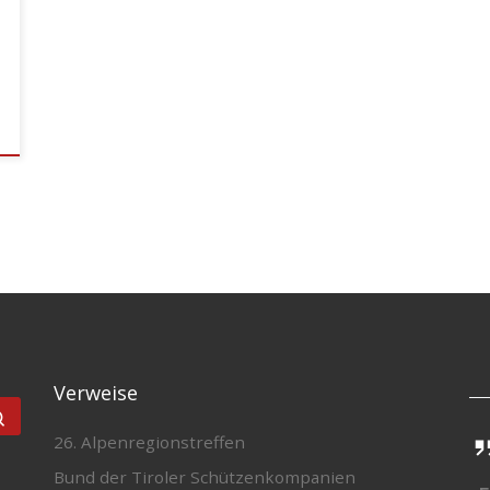
Verweise
Suchen …
26. Alpenregionstreffen
Bund der Tiroler Schützenkompanien