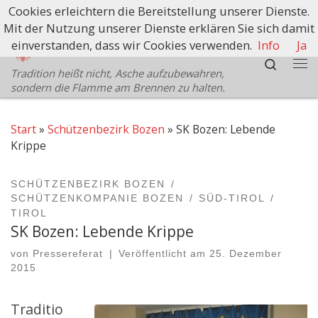
Cookies erleichtern die Bereitstellung unserer Dienste.
Zum Inhalt springen
Mit der Nutzung unserer Dienste erklären Sie sich damit
Schützenbezirk Bozen
einverstanden, dass wir Cookies verwenden.
Info
Ja
Search
Tradition heißt nicht, Asche aufzubewahren,
Me
sondern die Flamme am Brennen zu halten.
Start
»
Schützenbezirk Bozen
»
SK Bozen: Lebende
Krippe
SCHÜTZENBEZIRK BOZEN
SCHÜTZENKOMPANIE BOZEN
SÜD-TIROL
TIROL
SK Bozen: Lebende Krippe
von
Pressereferat
|
Veröffentlicht am
25. Dezember
2015
Traditio