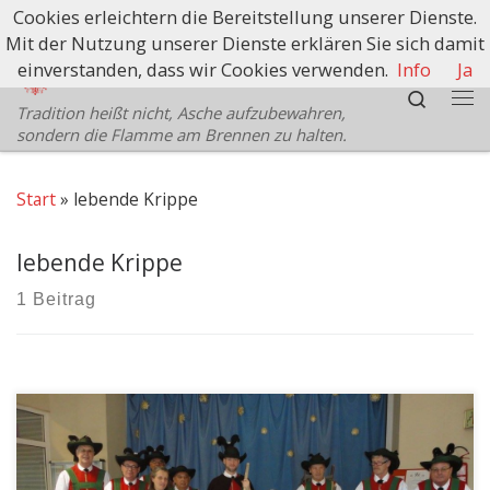
Cookies erleichtern die Bereitstellung unserer Dienste.
Zum Inhalt springen
Mit der Nutzung unserer Dienste erklären Sie sich damit
Schützenbezirk Bozen
einverstanden, dass wir Cookies verwenden.
Info
Ja
Search
Tradition heißt nicht, Asche aufzubewahren,
Me
sondern die Flamme am Brennen zu halten.
Start
»
lebende Krippe
lebende Krippe
1 Beitrag
Traditionelle lebende Krippe der SK Bozen im KH Bozen
Bereits zum 41-igsten Mal erfreuten die Schützen der