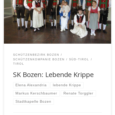
SK Bozen gemeinsam mit der Stadtkapelle Bozen und
der Krankenhausseelsorge, die Patienten und
Mitarbeiter des Landeskrankenhauses mit der lebenden
Krippe, indem die Gruppe, so wie alle Jahre, alle
Stationen des Krankenhauses besuchte. Anstelle […]
SCHÜTZENBEZIRK BOZEN
SCHÜTZENKOMPANIE BOZEN
SÜD-TIROL
TIROL
SK Bozen: Lebende Krippe
Elena Alexandria
lebende Krippe
Markus Kerschbaumer
Renate Torggler
Stadtkapelle Bozen