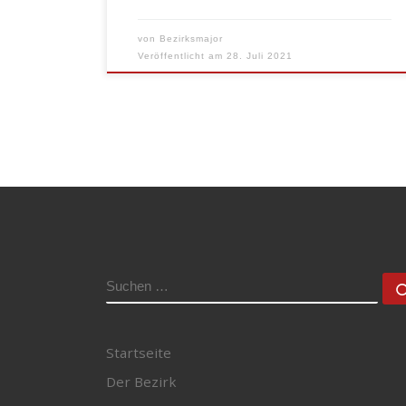
von
Bezirksmajor
Veröffentlicht am
28. Juli 2021
SUCHE
Startseite
Der Bezirk