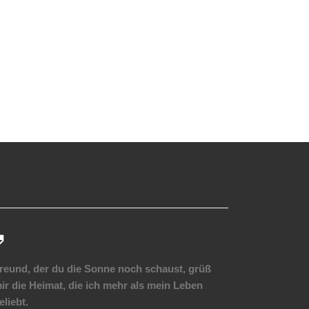
reund, der du die Sonne noch schaust, grüß
ir die Heimat, die ich mehr als mein Leben
eliebt.