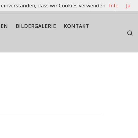
t einverstanden, dass wir Cookies verwenden.
Info
Ja
rennen zu halten.
IEN
BILDERGALERIE
KONTAKT
S