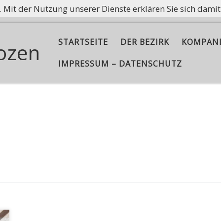
e. Mit der Nutzung unserer Dienste erklären Sie sich dami
ißt nicht, Asche aufzubewahren, sondern die Flamme am B
STARTSEITE
DER BEZIRK
KOMPAN
ozen
IMPRESSUM – DATENSCHUTZ