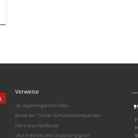
Verweise
Suchen …
26. Alpenregionstreffen
Bund der Tiroler Schützenkompanien
F
Herz Jesu Notfonds
m
g
iatz! Freiheit und Unabhängigkeit