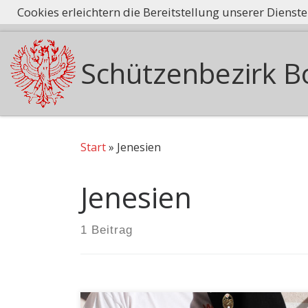
Cookies erleichtern die Bereitstellung unserer Dienst
Tradition he
Zum Inhalt springen
Schützenbezirk B
Start
»
Jenesien
Jenesien
1 Beitrag