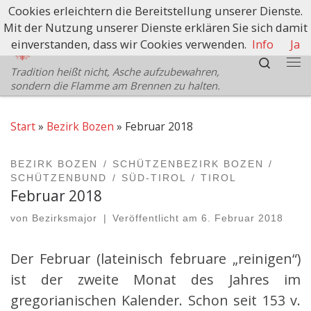
Cookies erleichtern die Bereitstellung unserer Dienste.
Zum Inhalt springen
Mit der Nutzung unserer Dienste erklären Sie sich damit
Schützenbezirk Bozen
einverstanden, dass wir Cookies verwenden.
Info
Ja
Search
Tradition heißt nicht, Asche aufzubewahren,
Me
sondern die Flamme am Brennen zu halten.
Start
»
Bezirk Bozen
»
Februar 2018
BEZIRK BOZEN
SCHÜTZENBEZIRK BOZEN
SCHÜTZENBUND
SÜD-TIROL
TIROL
Februar 2018
von
Bezirksmajor
|
Veröffentlicht am
6. Februar 2018
Der Februar (lateinisch februare „reinigen“)
ist der zweite Monat des Jahres im
gregorianischen Kalender. Schon seit 153 v.