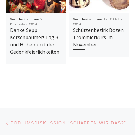
Veröffentlicht am
9.
Veröffentlicht am
17. Oktober
Dezember 2014
2014
Danke Sepp
Schützenbezirk Bozen:
Kerschbaumer! Tag 3
Trommlerkurs im
und Höhepunkt der
November
Gedenkfeierlichkeiten
Beitragsnavigation
Vorheriger Beitrag
PODIUMSDISKUSSION “SCHAFFEN WIR DAS?”