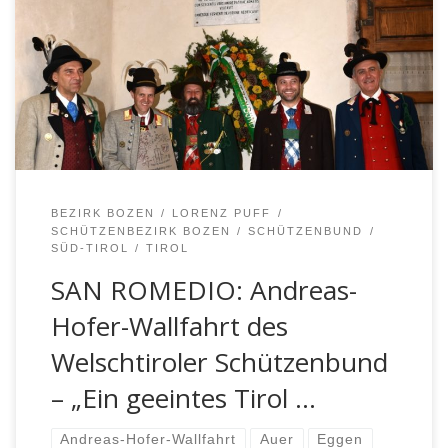
Steinschlags in letzter Zeit gesperrt war, wartete heuer
die Andreas-Hofer-Feier des Welschtiroler
Schützenbundes mit einigen Neuerungen auf. Man wich
auf die Basilika von Sanzeno aus.
BEZIRK BOZEN
LORENZ PUFF
SCHÜTZENBEZIRK BOZEN
SCHÜTZENBUND
SÜD-TIROL
TIROL
SAN ROMEDIO: Andreas-
Hofer-Wallfahrt des
Welschtiroler Schützenbund
– „Ein geeintes Tirol …
Andreas-Hofer-Wallfahrt
Auer
Eggen