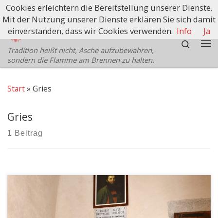
Cookies erleichtern die Bereitstellung unserer Dienste.
Zum Inhalt springen
Mit der Nutzung unserer Dienste erklären Sie sich damit
Schützenbezirk Bozen
einverstanden, dass wir Cookies verwenden.
Info
Ja
Search
Tradition heißt nicht, Asche aufzubewahren,
Me
sondern die Flamme am Brennen zu halten.
Start
»
Gries
Gries
1 Beitrag
Da die Straße zum Wallfahrtsort St. Romedius wegen