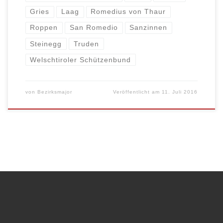
Gries
Laag
Romedius von Thaur
Roppen
San Romedio
Sanzinnen
Steinegg
Truden
Welschtiroler Schützenbund
von
Bezirksmajor
Veröffentlicht am
11. Juli 2016