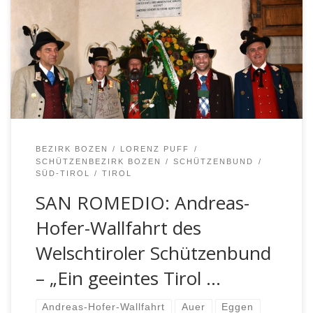
Steinschlags in letzter Zeit gesperrt war, wartete heuer
die Andreas-Hofer-Feier des Welschtiroler
Schützenbundes mit einigen Neuerungen auf. Man wich
auf die Basilika von Sanzeno aus.
BEZIRK BOZEN
LORENZ PUFF
SCHÜTZENBEZIRK BOZEN
SCHÜTZENBUND
SÜD-TIROL
TIROL
SAN ROMEDIO: Andreas-
Hofer-Wallfahrt des
Welschtiroler Schützenbund
– „Ein geeintes Tirol …
Andreas-Hofer-Wallfahrt
Auer
Eggen