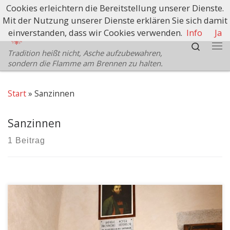
Cookies erleichtern die Bereitstellung unserer Dienste.
Zum Inhalt springen
Mit der Nutzung unserer Dienste erklären Sie sich damit
Schützenbezirk Bozen
einverstanden, dass wir Cookies verwenden.
Info
Ja
Search
Tradition heißt nicht, Asche aufzubewahren,
Me
sondern die Flamme am Brennen zu halten.
Start
»
Sanzinnen
Sanzinnen
1 Beitrag
Da die Straße zum Wallfahrtsort St. Romedius wegen