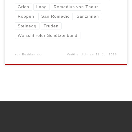
Gries
Laag
Romedius von Thaur
Roppen
San Romedio
Sanzinnen
Steinegg
Truden
Welschtiroler Schützenbund
von
Bezirksmajor
Veröffentlicht am
11. Juli 2016