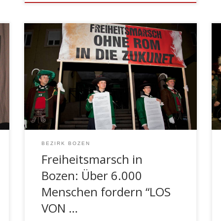
Über 6.000 Menschen fordern “LOS VON
ROM” Gut organisiert und diszipliniert ist
der Freiheitsmarsch am 14. April 2012 in
Bozen abgelaufen, welcher unter dem
Motto „Ohne Rom in die Zukunft“ stand.
Trotz der in den letzten Wochen
massiven – zum Teil auch schmutzigen –
Medienkampagne gegen den Südtiroler
Schützenbund, haben […]
BEZIRK BOZEN
Freiheitsmarsch in
Bozen: Über 6.000
Menschen fordern “LOS
VON …