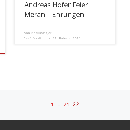
Andreas Hofer Feier
Meran – Ehrungen
von
Bezirksmajor
Veröffentlicht am
21. Februar 2012
1
…
21
22