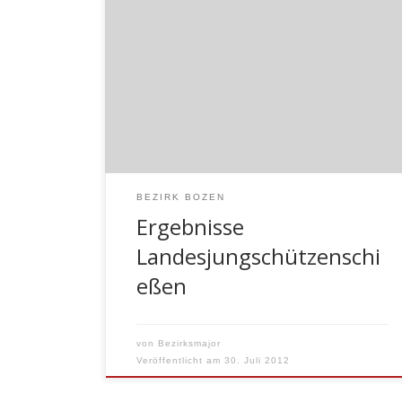
Landesjungschützenschießen in Imst am
29. April 2012 Einzelergebnisse 17. Rang:
TERRABONA Matthias 2000 Wolkenstein /
Bozen 38,0 49,2 3 87,2 25. Rang Bezirk
Bozen 339,8 132 TERRABONA Matthias
Wolkenstein 38,0 49,2 87,2 129 BERNARD
Johannes Kaltern 44,8 41,6 86,4 131
VIEIDER Daniel Steinegg 45,4 39,4 84,8
130 SMANIOTTO Alex Steinegg […]
BEZIRK BOZEN
Ergebnisse
Landesjungschützenschi
eßen
von
Bezirksmajor
Veröffentlicht am
30. Juli 2012