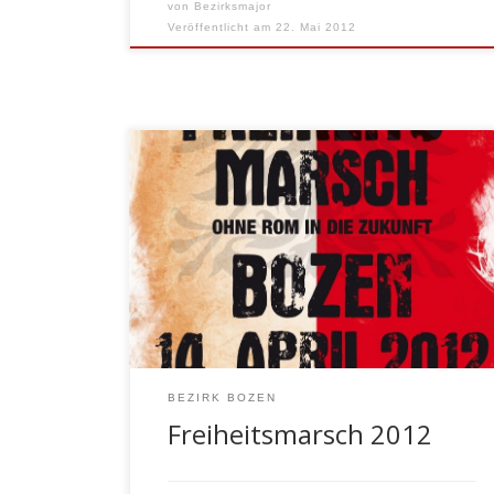
von
Bezirksmajor
Veröffentlicht am
22. Mai 2012
Aufruf an alle Kameraden und
Marketenderinnen “es isch Zeit”
BEZIRK BOZEN
Freiheitsmarsch 2012