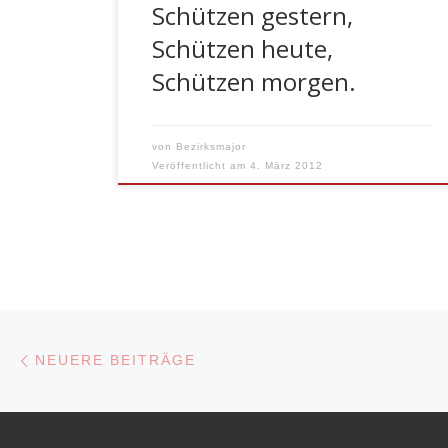
Schützen gestern,
in […]
Schützen heute,
Schützen morgen.
von
Bezirksmajor
Veröffentlicht am
4. März 2012
Beitragsnavigation
Neuere Beiträge
NEUERE BEITRÄGE