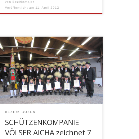
von
Bezirksmajor
Veröffentlicht am
11. April 2012
SCHÜTZENKOMPANIE VÖLSER AICHA
zeichnet 7 Mitglieder für 15jährige
Tätigkeit aus Einen Grund mehr zum
Feiern hatte die Schützenkompanie
Völser Aicha bei der Andreas Hofer –
Feier 2012. Da wir sagen dürfen, dass der
Zusammenhalt in der Kompanie derzeit
so stark ist wie noch nie; ist es besonders
schön 6 Kameradern […]
BEZIRK BOZEN
SCHÜTZENKOMPANIE
VÖLSER AICHA zeichnet 7