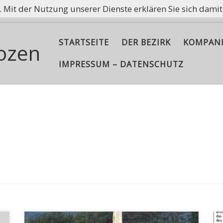
e. Mit der Nutzung unserer Dienste erklären Sie sich dami
ißt nicht, Asche aufzubewahren, sondern die Flamme am B
STARTSEITE
DER BEZIRK
KOMPAN
ozen
IMPRESSUM – DATENSCHUTZ