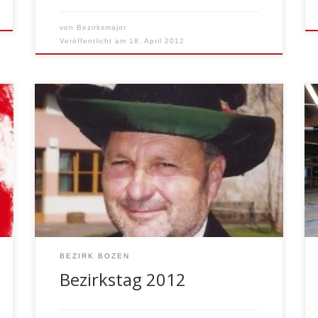
von
Bezirksmajor
Veröffentlicht am
18. April 2012
ST. ULRICH/URTIJËI – Am Sonntag, den 25.
März 2012 fand der Bezirkstag des
Schützenbezirkes Bozen in St. Ulrich im
Gröden statt. Unter den Klängen der
Musikkapelle St. Peter Lajen wurde zur
Pfarrkirche marschiert, wo Dekan Vijo
Luigi Alois Pitscheider den Gottesdienst
zelebrierte. Im Kongresshaus begann
dann die offizielle Versammlung. Unter […]
BEZIRK BOZEN
Bezirkstag 2012