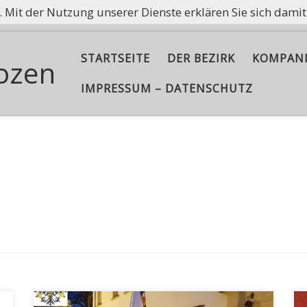
e. Mit der Nutzung unserer Dienste erklären Sie sich dami
ißt nicht, Asche aufzubewahren, sondern die Flamme am B
STARTSEITE
DER BEZIRK
KOMPAN
ozen
IMPRESSUM – DATENSCHUTZ