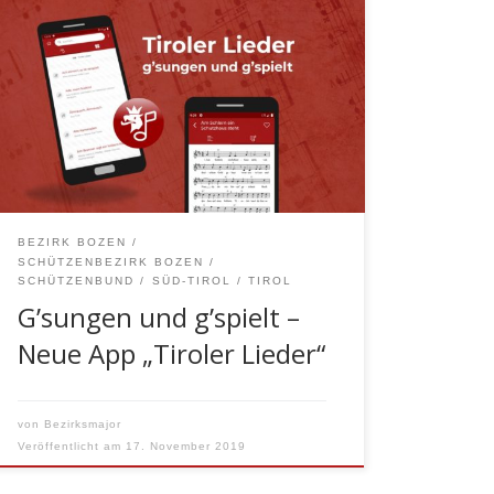
TIROL – Nach dem großartigen Erfolg
der drei Auflagen des Liederbuchs bringt
der Südtiroler Schützenbund sein
Liederbuch digital als Applikation für
mobile Geräte heraus. Unter dem Titel
„Tiroler Lieder, g’sungen und g’spielt“
werden rund 150 bekannte Lieder aus
dem Tiroler- und dem Alpenraum sowie
verbreitete deutsche Volkslieder, die zum
BEZIRK BOZEN
[…]
SCHÜTZENBEZIRK BOZEN
SCHÜTZENBUND
SÜD-TIROL
TIROL
G’sungen und g’spielt –
Neue App „Tiroler Lieder“
von
Bezirksmajor
Veröffentlicht am
17. November 2019