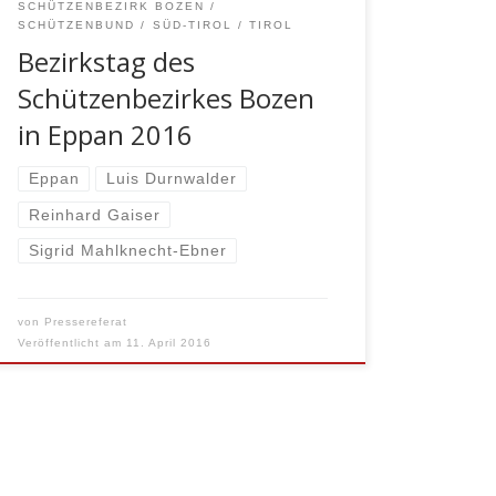
SCHÜTZENBEZIRK BOZEN
SCHÜTZENBUND
SÜD-TIROL
TIROL
Bezirkstag des
Schützenbezirkes Bozen
in Eppan 2016
Eppan
Luis Durnwalder
Reinhard Gaiser
Sigrid Mahlknecht-Ebner
von
Pressereferat
Veröffentlicht am
11. April 2016