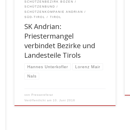
SCHÜTZENBEZIRK BOZEN
und Werner Graus (Schützenkompanie
SCHÜTZENBUND
Mutters-Kreith). […]
SCHÜTZENKOMPANIE ANDRIAN
SÜD-TIROL
TIROL
SK Andrian:
Priestermangel
verbindet Bezirke und
Landesteile Tirols
Hannes Unterkofler
Lorenz Mair
Nals
von
Pressereferat
Veröffentlicht am
10. Juni 2016