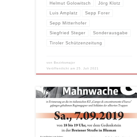
Helmut Golowitsch
Jörg Klotz
Luis Amplatz
Sepp Forer
Sepp Mitterhofer
Siegfried Steger
Sonderausgabe
Tiroler Schützenzeitung
von
Bezirksmajor
Veröffentlicht am
25. Juli 2021
Am 7. September findet in Blumau mit
Beginn um 18.00 Uhr eine Gedenk- und
Mahnwache der Heimatvereine statt, um
an die im italienischen KZ „Campo di
concentramento Prato d’Isarco“ von 1941
bis 1943 gefangen gehaltenen