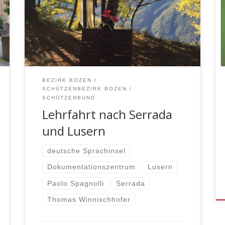
uns auch schon Dr. Paolo Spagnolli
erwartete, welcher unsere Gruppe
zusammen mit Thomas Winnischhofer
durch die Wolfsschlucht führte.
BEZIRK BOZEN
SCHÜTZENBEZIRK BOZEN
SCHÜTZENBUND
Lehrfahrt nach Serrada
und Lusern
deutsche Sprachinsel
Dokumentationszentrum
Lusern
Paolo Spagnolli
Serrada
Thomas Winnischhofer