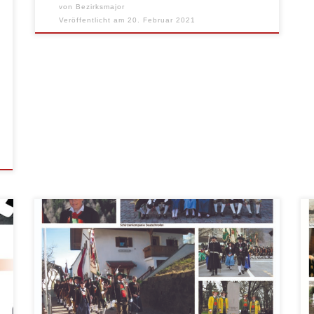
von
Bezirksmajor
Veröffentlicht am
20. Februar 2021
Der Februar (lateinisch februare
„reinigen“) ist der zweite Monat des
Jahres im gregorianischen Kalender.
Schon seit 153 v. Chr. war er auch der
zweite Monat des römischen Kalenders.
Er wurde nach dem römischen