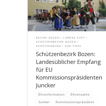
November 2016 ein „Landesüblicher
Empfang“ für den amtierenden EU-
Kommissionspräsidenten Jean-Claude
Juncker statt.
BEZIRK BOZEN
LORENZ PUFF
SCHÜTZENBEZIRK BOZEN
SCHÜTZENBUND
SÜD-TIROL
Schützenbezirk Bozen:
Landesüblicher Empfang
für EU
Kommissionspräsidenten
Juncker
Ehrenformation
Ehrensalve
Junker
Kommissionspräsident