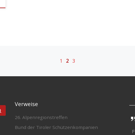
1
2
3
Verweise
Suchen …
26. Alpenregionstreffen
Bund der Tiroler Schützenkompanien
F