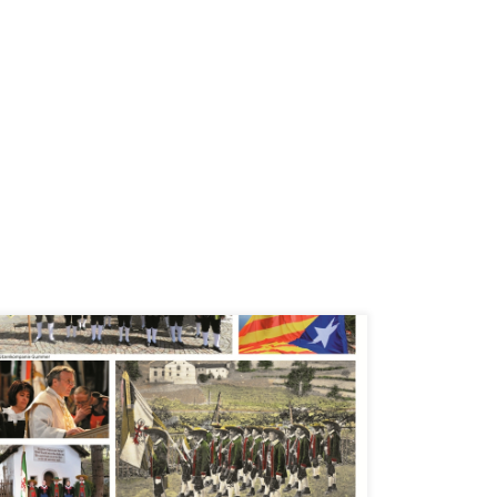
Der Januar (lateinisch mensis Ianuarius),
in Teilen des oberdeutschen
Sprachraums auch Jänner, ist der erste
Monat des Jahres im gregorianischen und
im julianischen Kalender. Er hat 31 Tage.
Veraltete Namensformen sind Hartung,