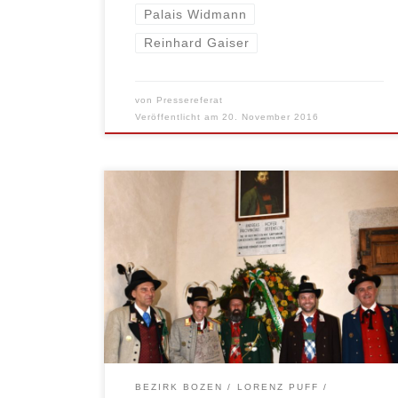
Palais Widmann
Reinhard Gaiser
von
Pressereferat
Veröffentlicht am
20. November 2016
Da die Straße zum Wallfahrtsort St.
Romedius wegen Steinschlags in letzter
Zeit gesperrt war, wartete heuer die
Andreas-Hofer-Feier des Welschtiroler
Schützenbundes mit einigen Neuerungen
auf. Man wich auf die Basilika von Sanzeno
aus.
BEZIRK BOZEN
LORENZ PUFF