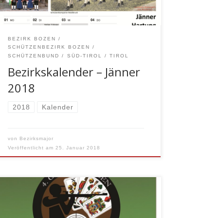
Hartmonat, Schneemonat, Eismond,
Wintermonat oder Wolfsmonat.
BEZIRK BOZEN
SCHÜTZENBEZIRK BOZEN
SCHÜTZENBUND
SÜD-TIROL
TIROL
Bezirkskalender – Jänner
2018
2018
Kalender
von
Bezirksmajor
Veröffentlicht am
25. Januar 2018
Die Schützenkompanie Wolkenstein in
Gröden lädt auch heuer unter dem Motto
“Schießen und Watten mit tollen