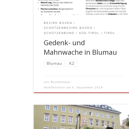
antifaschistischen Regimegegner und
Soldaten der alliierten Truppen zu
erinnern. Neben Ansprachen
BEZIRK BOZEN
verschiedener Südtiroler
SCHÜTZENBEZIRK BOZEN
Persönlichkeiten ist […]
SCHÜTZENBUND
SÜD-TIROL
TIROL
Gedenk- und
Mahnwache in Blumau
Blumau
KZ
von
Bezirksmajor
Veröffentlicht am
4. September 2019
Am Silvius-Magnago-Platz vor dem Palais
Widmann fand am Freitag, den 18.